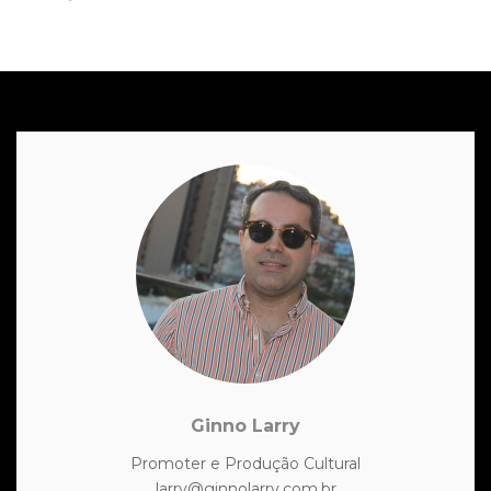
Ginno Larry
Promoter e Produção Cultural
larry@ginnolarry.com.br