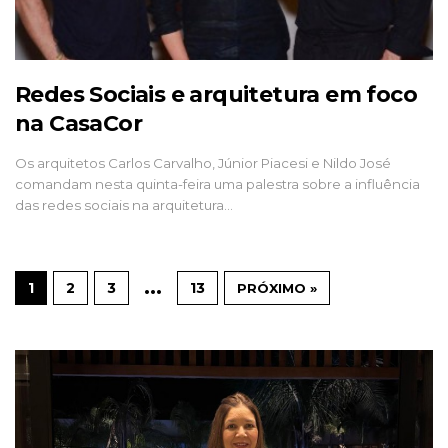
Redes Sociais e arquitetura em foco
na CasaCor
Os arquitetos Carlos Carvalho, Júnior Piacesi e Nildo José
comandam nesta quinta-feira uma palestra sobre a influência
das redes sociais na arquitetura…
…
1
2
3
13
PRÓXIMO »