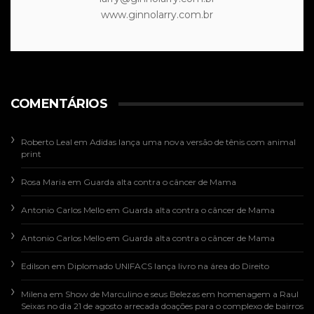
www.ginnolarry.com.br
COMENTÁRIOS
Roberto Leal
em
Adidas lança uma nova versão de tênis com animal
print
Rosa Maria
em
Guarda alta contra o câncer de Mama
Antonio Carlos Mello
em
Guarda alta contra o câncer de Mama
Antonio Carlos Mello
em
Guarda alta contra o câncer de Mama
Edilson
em
Diplomado UNIFACS lança livro na área do Direito
Milena
em
Show de Marculino e seus Belezas em homenagem a Raul
Seixas no dia 21 de agosto arrecada doações para o complexo de bairros