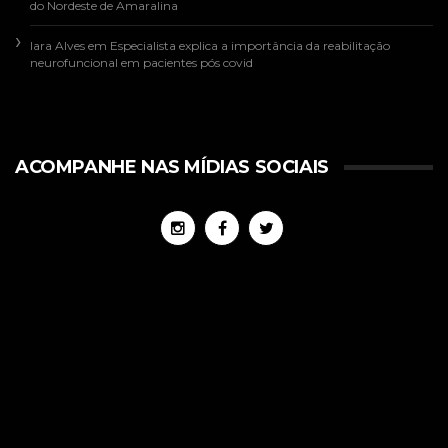
do Nordeste de Amaralina
Iara Alves
em
Especialista explica a importância da reabilitação
neurofuncional em pacientes pós covid
ACOMPANHE NAS MÍDIAS SOCIAIS