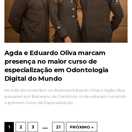
Agda e Eduardo Oliva marcam
presença no maior curso de
especialização em Odontologia
Digital do Mundo
No mês de novembro os doutores Eduardo Oliva e Agda Oliva
passaram por Balneario de Camboriú, onde estavam cursando
o primeiro Curso de Especialização …
…
1
2
3
21
PRÓXIMO »