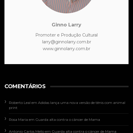
Ginno Larry
Promoter e Produção Cultural
larry@ginnolarry.com.br
www.ginnolarry.com.br
COMENTÁRIOS
Roberto Leal
em
Adidas lança uma nova versão de tênis com animal
print
Rosa Maria
em
Guarda alta contra o câncer de Mama
Antonio Carlos Mello
em
Guarda alta contra o câncer de Mama