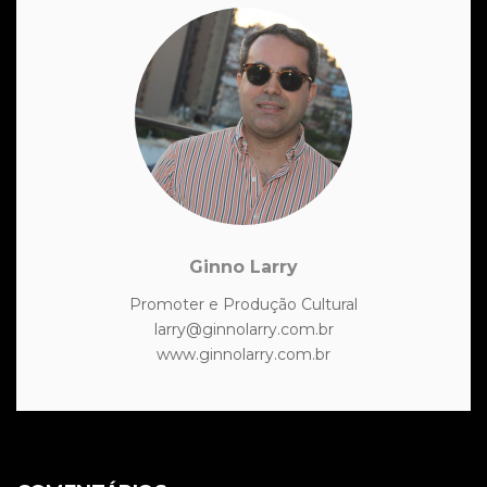
Ginno Larry
Promoter e Produção Cultural
larry@ginnolarry.com.br
www.ginnolarry.com.br