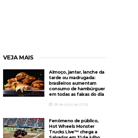
VEJA MAIS
Almoço, jantar, lanche da
tarde ou madrugada:
brasileiros aumentam
consumo de hambúrguer
em todas as faixas do dia
28 de julho de 2026
Fenômeno de público,
Hot Wheels Monster
Trucks Live™️ chega a
Salvador em 31 de julho