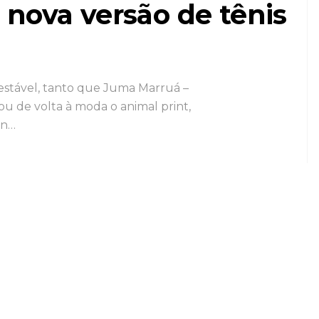
nova versão de tênis
estável, tanto que Juma Marruá –
cou de volta à moda o animal print,
en…