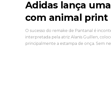
Adidas lança uma 
com animal print
O sucesso do remake de Pantanal é incont
interpretada pela atriz Alanis Guillen, colo
principalmente a estampa de onça. Sem n