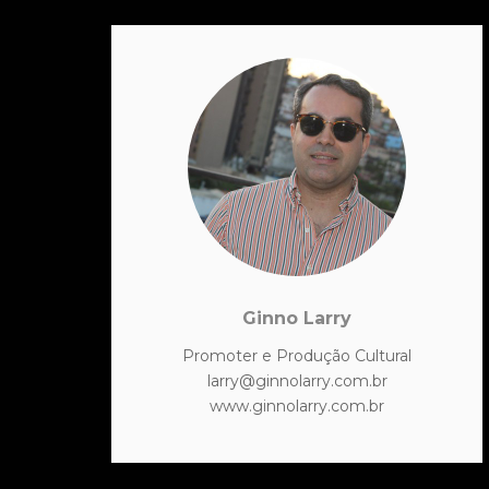
Ginno Larry
Promoter e Produção Cultural
larry@ginnolarry.com.br
www.ginnolarry.com.br