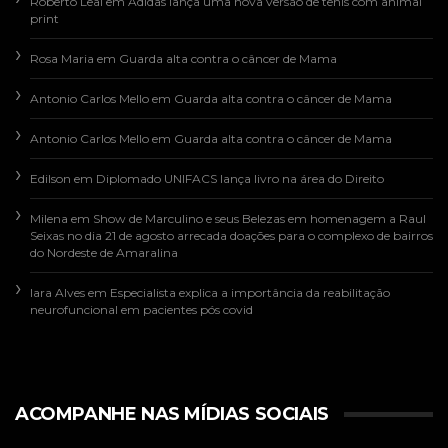
Roberto Leal
em
Adidas lança uma nova versão de tênis com animal
print
Rosa Maria
em
Guarda alta contra o câncer de Mama
Antonio Carlos Mello
em
Guarda alta contra o câncer de Mama
Antonio Carlos Mello
em
Guarda alta contra o câncer de Mama
Edilson
em
Diplomado UNIFACS lança livro na área do Direito
Milena
em
Show de Marculino e seus Belezas em homenagem a Raul
Seixas no dia 21 de agosto arrecada doações para o complexo de bairros
do Nordeste de Amaralina
Iara Alves
em
Especialista explica a importância da reabilitação
neurofuncional em pacientes pós covid
ACOMPANHE NAS MÍDIAS SOCIAIS