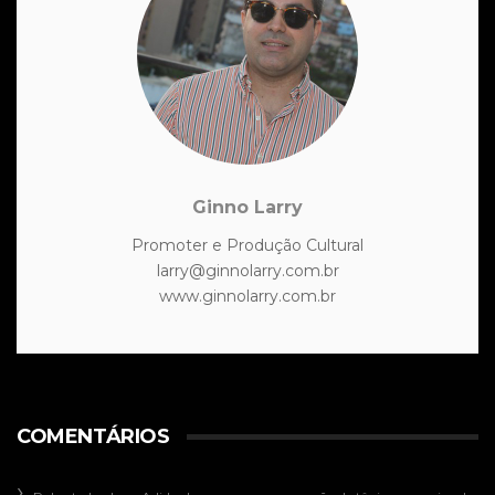
Ginno Larry
Promoter e Produção Cultural
larry@ginnolarry.com.br
www.ginnolarry.com.br
COMENTÁRIOS