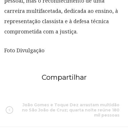
pessoal, mas o reconhecimento de uma
carreira multifacetada, dedicada ao ensino, à
representação classista e à defesa técnica
comprometida com a justiça.
Foto Divulgação
Compartilhar
João Gomes e Toque Dez arrastam multidão
no São João de Cruz; quarta noite reúne 180
mil pessoas