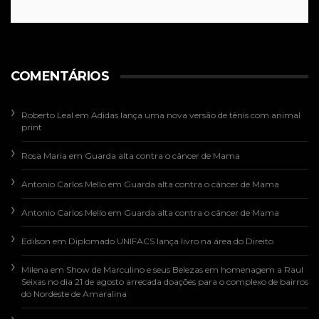
COMENTÁRIOS
Roberto Leal
em
Adidas lança uma nova versão de tênis com animal
print
Rosa Maria
em
Guarda alta contra o câncer de Mama
Antonio Carlos Mello
em
Guarda alta contra o câncer de Mama
Antonio Carlos Mello
em
Guarda alta contra o câncer de Mama
Edilson
em
Diplomado UNIFACS lança livro na área do Direito
Milena
em
Show de Marculino e seus Belezas em homenagem a Raul
Seixas no dia 21 de agosto arrecada doações para o complexo de bairros
do Nordeste de Amaralina