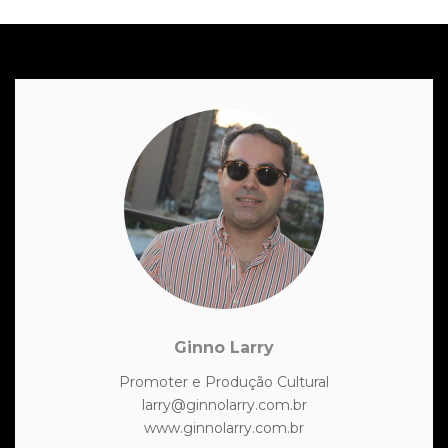
Ginno Larry
Promoter e Produção Cultural
larry@ginnolarry.com.br
www.ginnolarry.com.br