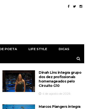
DE POETA
LIFE STYLE
DICAS
Dinah Lins integra grupo
dos dez profissionais
homenageados pelo
Circuito G10
4 de agosto de 2026
Marcos Piangers integra