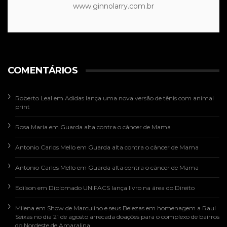
www.ginnolarry.com.br
COMENTÁRIOS
Roberto Leal
em
Adidas lança uma nova versão de tênis com animal
print
Rosa Maria
em
Guarda alta contra o câncer de Mama
Antonio Carlos Mello
em
Guarda alta contra o câncer de Mama
Antonio Carlos Mello
em
Guarda alta contra o câncer de Mama
Edilson
em
Diplomado UNIFACS lança livro na área do Direito
Milena
em
Show de Marculino e seus Belezas em homenagem a Raul
Seixas no dia 21 de agosto arrecada doações para o complexo de bairros
do Nordeste de Amaralina