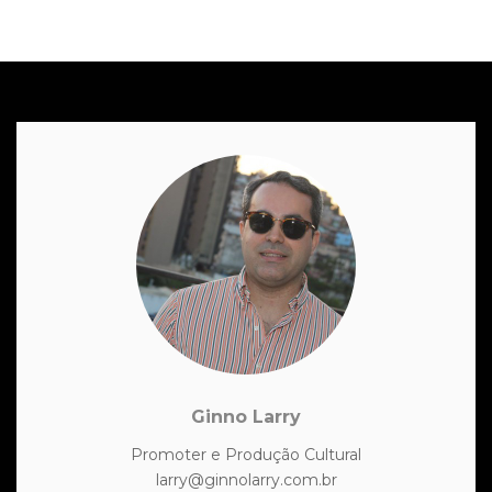
Ginno Larry
Promoter e Produção Cultural
larry@ginnolarry.com.br