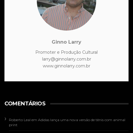
Ginno Larry
Promoter e Produção Cultural
larry@ginnolarry.com.br
www.ginnolarry.com.br
COMENTÁRIOS
Roberto Leal
em
Adidas lança uma nova versão de tênis com animal
print