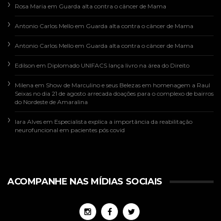
Rosa Maria
em
Guarda alta contra o câncer de Mama
Antonio Carlos Mello
em
Guarda alta contra o câncer de Mama
Antonio Carlos Mello
em
Guarda alta contra o câncer de Mama
Edilson
em
Diplomado UNIFACS lança livro na área do Direito
Milena
em
Show de Marculino e seus Belezas em homenagem a Raul
Seixas no dia 21 de agosto arrecada doações para o complexo de bairros
do Nordeste de Amaralina
Iara Alves
em
Especialista explica a importância da reabilitação
neurofuncional em pacientes pós covid
ACOMPANHE NAS MÍDIAS SOCIAIS