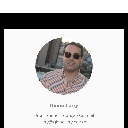
Ginno Larry
Promoter e Produção Cultural
larry@ginnolarry.com.br