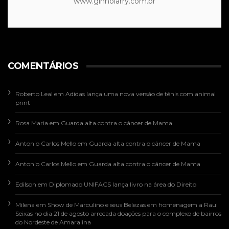
www.ginnolarry.com.br
COMENTÁRIOS
Roberto Leal
em
Adidas lança uma nova versão de tênis com animal
print
Rosa Maria
em
Guarda alta contra o câncer de Mama
Antonio Carlos Mello
em
Guarda alta contra o câncer de Mama
Antonio Carlos Mello
em
Guarda alta contra o câncer de Mama
Edilson
em
Diplomado UNIFACS lança livro na área do Direito
Milena
em
Show de Marculino e seus Belezas em homenagem a Raul
Seixas no dia 21 de agosto arrecada doações para o complexo de bairros
do Nordeste de Amaralina