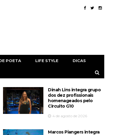
DE POETA
LIFE STYLE
DICAS
Dinah Lins integra grupo
dos dez profissionais
homenageados pelo
Circuito G10
4 de agosto de 2026
Marcos Piangers integra