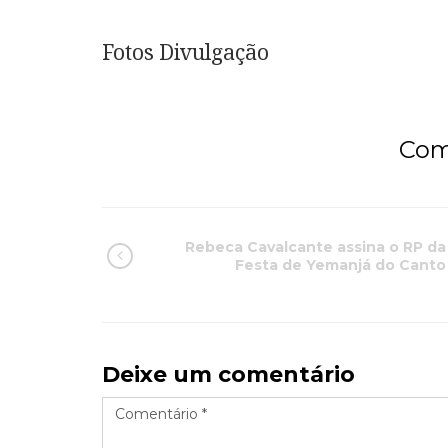
Fotos Divulgação
Com
Rebeca Cavalcante assina o RP da
Festa de Yemanjá do Canto
Deixe um comentário