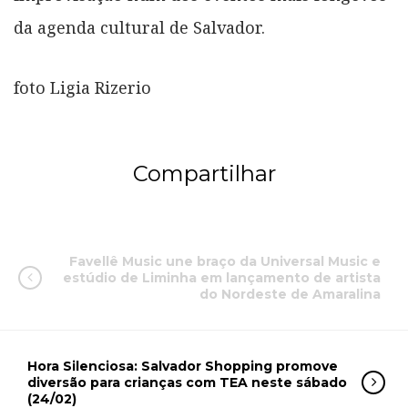
da agenda cultural de Salvador.
foto Ligia Rizerio
Compartilhar
Favellê Music une braço da Universal Music e
estúdio de Liminha em lançamento de artista
do Nordeste de Amaralina
Hora Silenciosa: Salvador Shopping promove
diversão para crianças com TEA neste sábado
(24/02)