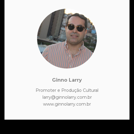
Ginno Larry
Promoter e Produção Cultural
larry@ginnolarry.com.br
www.ginnolarry.com.br