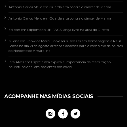
Antonio Carlos Mello
em
Guarda alta contra o câncer de Mama
Antonio Carlos Mello
em
Guarda alta contra o câncer de Mama
Edilson
em
Diplomado UNIFACS lança livro na área do Direito
Milena
em
Show de Marculino e seus Belezas em homenagem a Raul
Seixas no dia 21 de agosto arrecada doações para o complexo de bairros
do Nordeste de Amaralina
Iara Alves
em
Especialista explica a importância da reabilitação
neurofuncional em pacientes pós covid
ACOMPANHE NAS MÍDIAS SOCIAIS