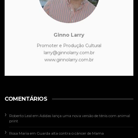
Ginno Larry
Promoter e Produção Cultural
larry@ginnolarry.com.br
www.ginnolarry.com.br
COMENTÁRIOS
Roberto Leal
em
Adidas lança uma nova versão de tênis com animal
print
Rosa Maria
em
Guarda alta contra o câncer de Mama