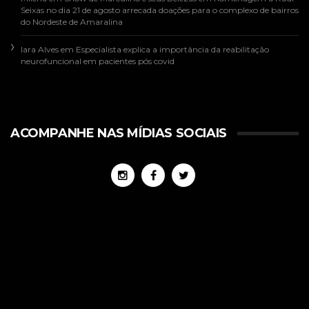
Seixas no dia 21 de agosto arrecada doações para o complexo de bairros
do Nordeste de Amaralina
Iara Alves
em
Especialista explica a importância da reabilitação
neurofuncional em pacientes pós covid
ACOMPANHE NAS MÍDIAS SOCIAIS