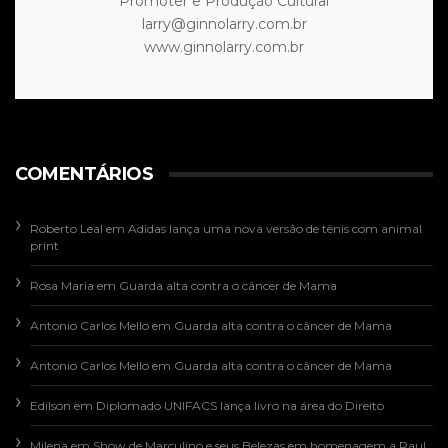
Promoter e Produção Cultural
larry@ginnolarry.com.br
www.ginnolarry.com.br
COMENTÁRIOS
Roberto Leal
em
Adidas lança uma nova versão de tênis com animal
print
Rosa Maria
em
Guarda alta contra o câncer de Mama
Antonio Carlos Mello
em
Guarda alta contra o câncer de Mama
Antonio Carlos Mello
em
Guarda alta contra o câncer de Mama
Edilson
em
Diplomado UNIFACS lança livro na área do Direito
Milena
em
Show de Marculino e seus Belezas em homenagem a Raul