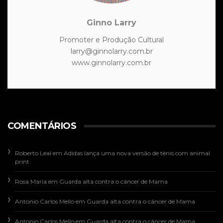
Ginno Larry
Promoter e Produção Cultural
larry@ginnolarry.com.br
www.ginnolarry.com.br
COMENTÁRIOS
Roberto Leal
em
Adidas lança uma nova versão de tênis com animal
print
Rosa Maria
em
Guarda alta contra o câncer de Mama
Antonio Carlos Mello
em
Guarda alta contra o câncer de Mama
Antonio Carlos Mello
em
Guarda alta contra o câncer de Mama