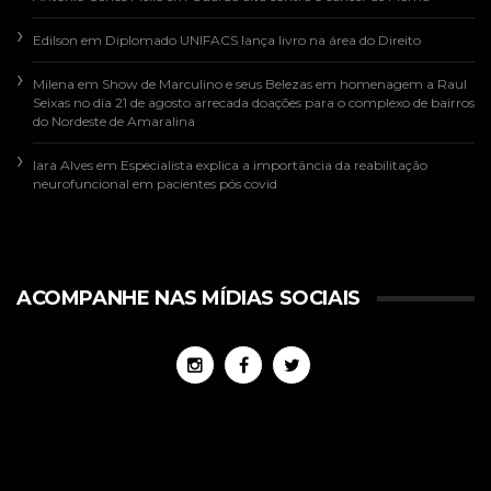
Edilson
em
Diplomado UNIFACS lança livro na área do Direito
Milena
em
Show de Marculino e seus Belezas em homenagem a Raul
Seixas no dia 21 de agosto arrecada doações para o complexo de bairros
do Nordeste de Amaralina
Iara Alves
em
Especialista explica a importância da reabilitação
neurofuncional em pacientes pós covid
ACOMPANHE NAS MÍDIAS SOCIAIS