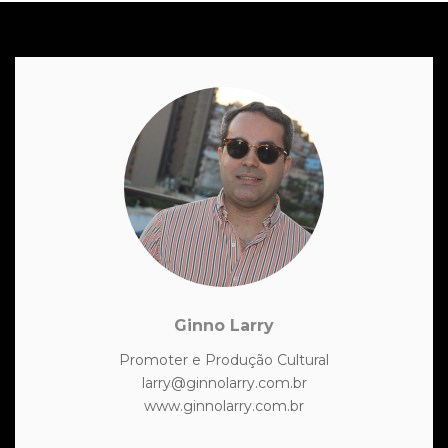
Ginno Larry
Promoter e Produção Cultural
larry@ginnolarry.com.br
www.ginnolarry.com.br