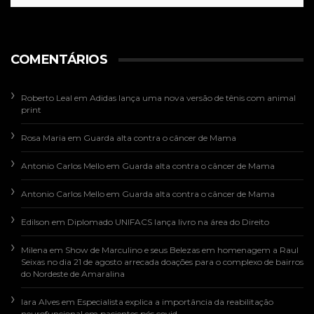
COMENTÁRIOS
Roberto Leal
em
Adidas lança uma nova versão de tênis com animal
print
Rosa Maria
em
Guarda alta contra o câncer de Mama
Antonio Carlos Mello
em
Guarda alta contra o câncer de Mama
Antonio Carlos Mello
em
Guarda alta contra o câncer de Mama
Edilson
em
Diplomado UNIFACS lança livro na área do Direito
Milena
em
Show de Marculino e seus Belezas em homenagem a Raul
Seixas no dia 21 de agosto arrecada doações para o complexo de bairros
do Nordeste de Amaralina
Iara Alves
em
Especialista explica a importância da reabilitação
neurofuncional em pacientes pós covid