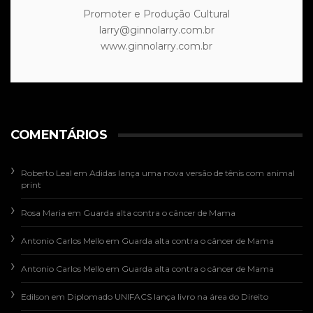
Promoter e Produção Cultural
larry@ginnolarry.com.br
www.ginnolarry.com.br
COMENTÁRIOS
Roberto Leal
em
Adidas lança uma nova versão de tênis com animal
print
Rosa Maria
em
Guarda alta contra o câncer de Mama
Antonio Carlos Mello
em
Guarda alta contra o câncer de Mama
Antonio Carlos Mello
em
Guarda alta contra o câncer de Mama
Edilson
em
Diplomado UNIFACS lança livro na área do Direito