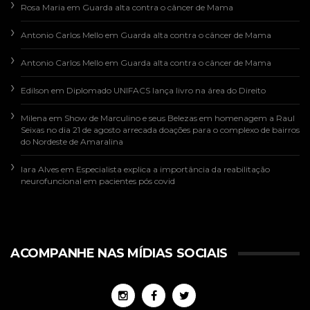
Rosa Maria
em
Guarda alta contra o câncer de Mama
Antonio Carlos Mello
em
Guarda alta contra o câncer de Mama
Antonio Carlos Mello
em
Guarda alta contra o câncer de Mama
Edilson
em
Diplomado UNIFACS lança livro na área do Direito
Milena
em
Show de Marculino e seus Belezas em homenagem a Raul
Seixas no dia 21 de agosto arrecada doações para o complexo de bairros
do Nordeste de Amaralina
Iara Alves
em
Especialista explica a importância da reabilitação
neurofuncional em pacientes pós covid
ACOMPANHE NAS MÍDIAS SOCIAIS