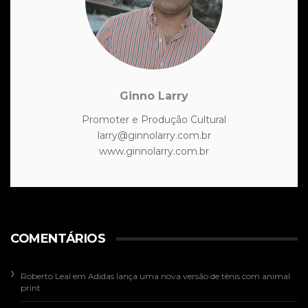
Ginno Larry
Promoter e Produção Cultural
larry@ginnolarry.com.br
www.ginnolarry.com.br
COMENTÁRIOS
Roberto Leal
em
Adidas lança uma nova versão de tênis com animal
print