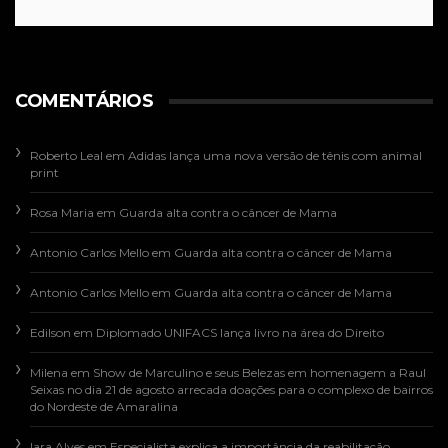
COMENTÁRIOS
Roberto Leal
em
Adidas lança uma nova versão de tênis com animal
print
Rosa Maria
em
Guarda alta contra o câncer de Mama
Antonio Carlos Mello
em
Guarda alta contra o câncer de Mama
Antonio Carlos Mello
em
Guarda alta contra o câncer de Mama
Edilson
em
Diplomado UNIFACS lança livro na área do Direito
Milena
em
Show de Marculino e seus Belezas em homenagem a Raul
Seixas no dia 21 de agosto arrecada doações para o complexo de bairros
do Nordeste de Amaralina
Iara Alves
em
Especialista explica a importância da reabilitação