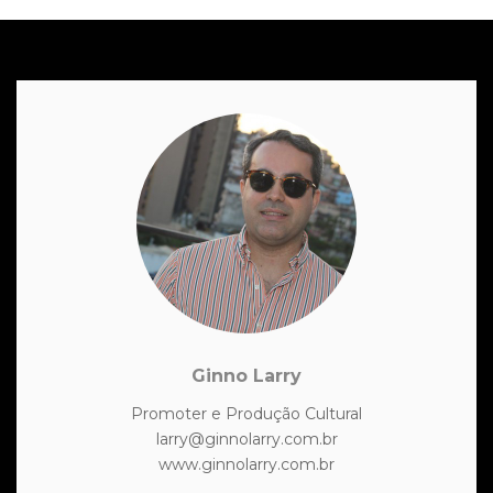
Ginno Larry
Promoter e Produção Cultural
larry@ginnolarry.com.br
www.ginnolarry.com.br