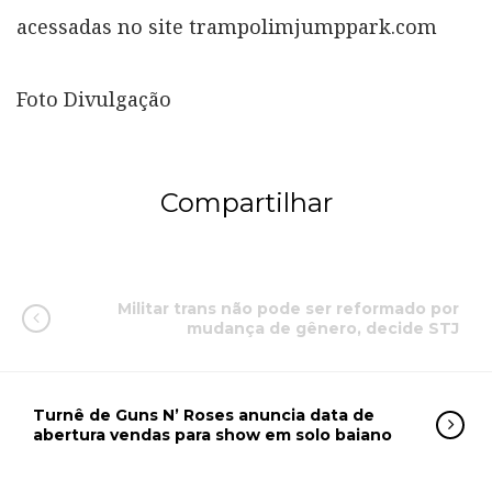
acessadas no site trampolimjumppark.com
Foto Divulgação
Compartilhar
Militar trans não pode ser reformado por
mudança de gênero, decide STJ
Turnê de Guns N’ Roses anuncia data de
abertura vendas para show em solo baiano