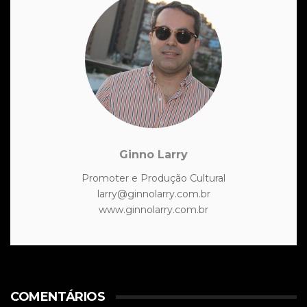
Ginno Larry
Promoter e Produção Cultural
larry@ginnolarry.com.br
www.ginnolarry.com.br
COMENTÁRIOS