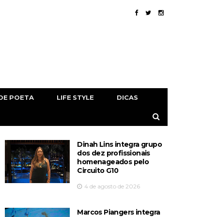
DE POETA
LIFE STYLE
DICAS
Dinah Lins integra grupo
dos dez profissionais
homenageados pelo
Circuito G10
4 de agosto de 2026
Marcos Piangers integra