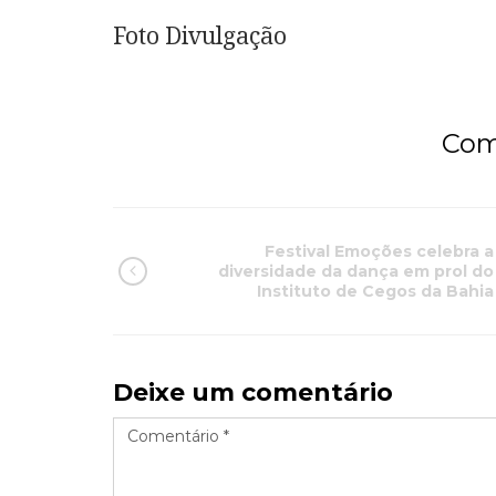
Foto Divulgação
Com
Festival Emoções celebra a
diversidade da dança em prol do
Instituto de Cegos da Bahia
Deixe um comentário