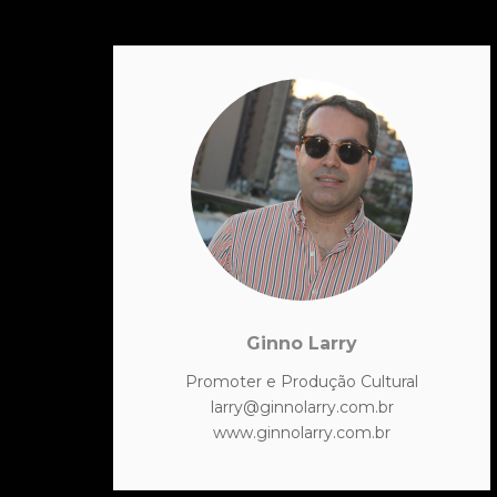
Ginno Larry
Promoter e Produção Cultural
larry@ginnolarry.com.br
www.ginnolarry.com.br