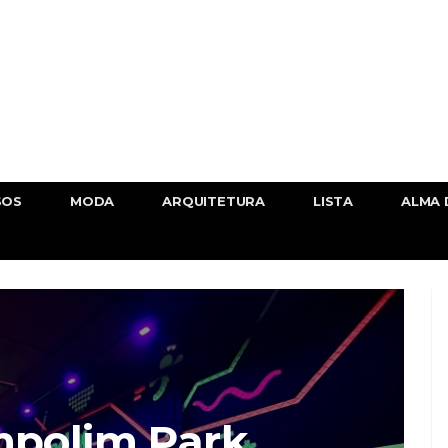
SOS
MODA
ARQUITETURA
LISTA
ALMA 
mpolim Park