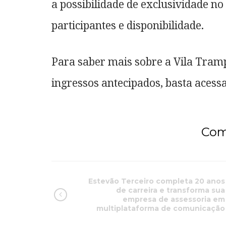
a possibilidade de exclusividade n
participantes e disponibilidade.
Para saber mais sobre a Vila Tramp
ingressos antecipados, basta aces
Com
Estevão Terceiro completa 20 anos
de carreira e transforma sua
empresa de assessoria em
multiplataforma de comunicação