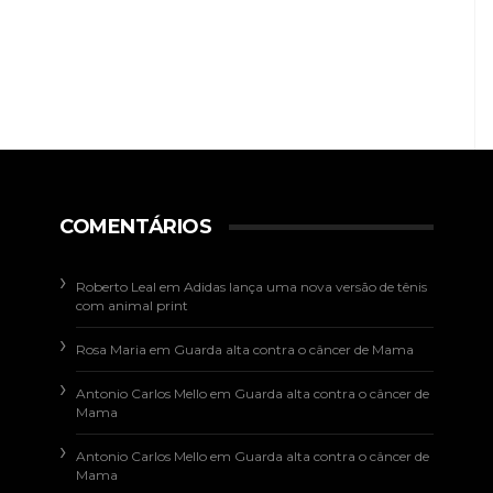
COMENTÁRIOS
Roberto Leal
em
Adidas lança uma nova versão de tênis
com animal print
Rosa Maria
em
Guarda alta contra o câncer de Mama
Antonio Carlos Mello
em
Guarda alta contra o câncer de
Mama
Antonio Carlos Mello
em
Guarda alta contra o câncer de
Mama