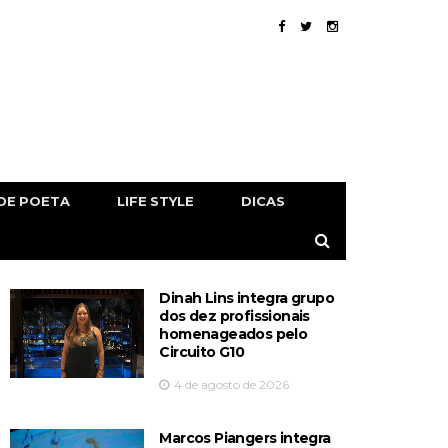
DE POETA
LIFE STYLE
DICAS
Dinah Lins integra grupo
dos dez profissionais
homenageados pelo
Circuito G10
4 de agosto de 2026
Marcos Piangers integra