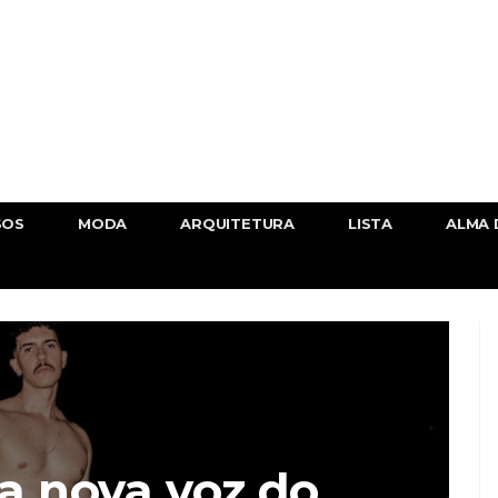
SOS
MODA
ARQUITETURA
LISTA
ALMA 
a nova voz do