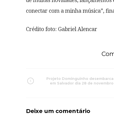
de muitas novidades, lançamentos e
conectar com a minha música”, fina
Crédito foto: Gabriel Alencar
Com
Projeto Dominguinho desembarca
em Salvador dia 28 de novembro
Deixe um comentário