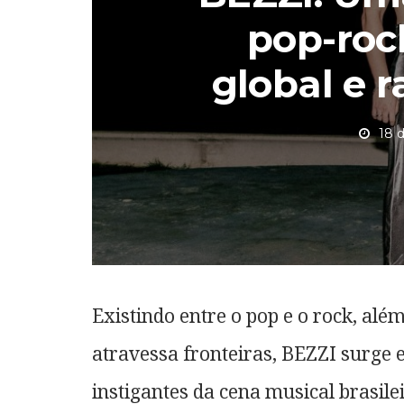
pop-ro
global e r
18 
Existindo entre o pop e o rock, alé
atravessa fronteiras, BEZZI surg
instigantes da cena musical brasil