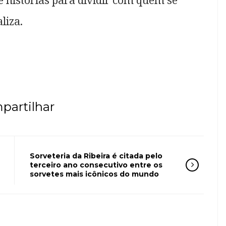
 histórias para dividir com quem se
liza.
partilhar
Sorveteria da Ribeira é citada pelo
terceiro ano consecutivo entre os
sorvetes mais icônicos do mundo