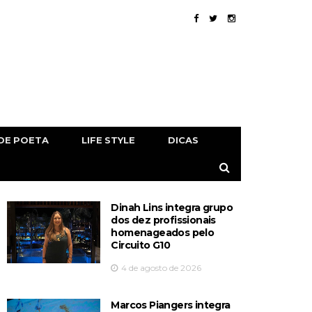
DE POETA
LIFE STYLE
DICAS
Dinah Lins integra grupo
dos dez profissionais
homenageados pelo
Circuito G10
4 de agosto de 2026
Marcos Piangers integra