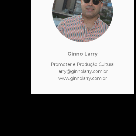
Ginno Larry
Promoter e Produção Cultural
larry@ginnolarry.com.br
www.ginnolarry.com.br