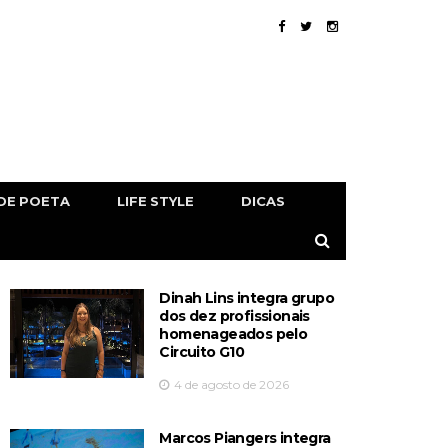
DE POETA
LIFE STYLE
DICAS
Dinah Lins integra grupo
dos dez profissionais
homenageados pelo
Circuito G10
4 de agosto de 2026
Marcos Piangers integra