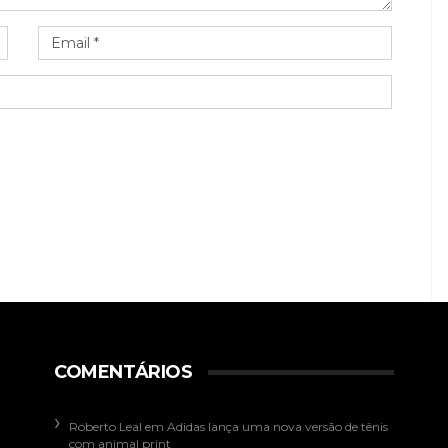
COMENTÁRIOS
Roberto Leal
em
Adidas lança uma nova versão de tênis
com animal print