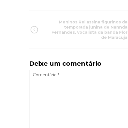
Meninos Rei assina figurinos da
temporada junina de Nannda
Fernandes, vocalista da banda Flor
de Maracujá
Deixe um comentário