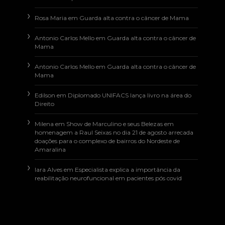
Rosa Maria
em
Guarda alta contra o câncer de Mama
Antonio Carlos Mello
em
Guarda alta contra o câncer de
Mama
Antonio Carlos Mello
em
Guarda alta contra o câncer de
Mama
Edilson
em
Diplomado UNIFACS lança livro na área do
Direito
Milena
em
Show de Marculino e seus Belezas em
homenagem a Raul Seixas no dia 21 de agosto arrecada
doações para o complexo de bairros do Nordeste de
Amaralina
Iara Alves
em
Especialista explica a importância da
reabilitação neurofuncional em pacientes pós covid