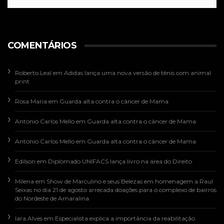
COMENTÁRIOS
Roberto Leal
em
Adidas lança uma nova versão de tênis com animal
print
Rosa Maria
em
Guarda alta contra o câncer de Mama
Antonio Carlos Mello
em
Guarda alta contra o câncer de Mama
Antonio Carlos Mello
em
Guarda alta contra o câncer de Mama
Edilson
em
Diplomado UNIFACS lança livro na área do Direito
Milena
em
Show de Marculino e seus Belezas em homenagem a Raul
Seixas no dia 21 de agosto arrecada doações para o complexo de bairros
do Nordeste de Amaralina
Iara Alves
em
Especialista explica a importância da reabilitação