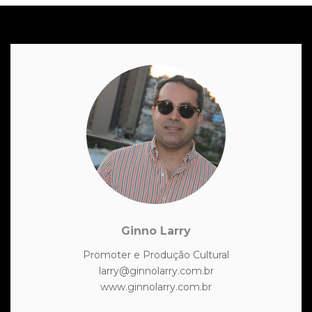
Ginno Larry
Promoter e Produção Cultural
larry@ginnolarry.com.br
www.ginnolarry.com.br