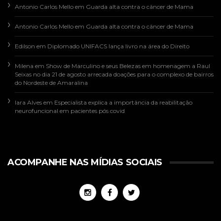
Antonio Carlos Mello
em
Guarda alta contra o câncer de Mama
Antonio Carlos Mello
em
Guarda alta contra o câncer de Mama
Edilson
em
Diplomado UNIFACS lança livro na área do Direito
Milena
em
Show de Marculino e seus Belezas em homenagem a Raul
Seixas no dia 21 de agosto arrecada doações para o complexo de bairros
do Nordeste de Amaralina
Iara Alves
em
Especialista explica a importância da reabilitação
neurofuncional em pacientes pós covid
ACOMPANHE NAS MÍDIAS SOCIAIS