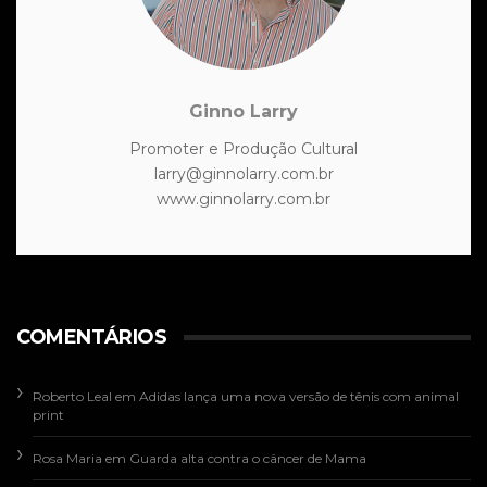
Ginno Larry
Promoter e Produção Cultural
larry@ginnolarry.com.br
www.ginnolarry.com.br
COMENTÁRIOS
Roberto Leal
em
Adidas lança uma nova versão de tênis com animal
print
Rosa Maria
em
Guarda alta contra o câncer de Mama