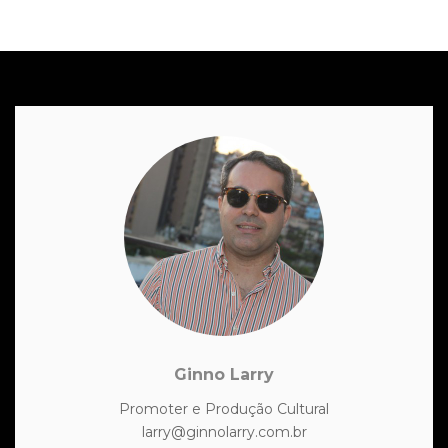
Ginno Larry
Promoter e Produção Cultural
larry@ginnolarry.com.br