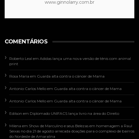
www.ginnolarry.com.br
COMENTÁRIOS
Roberto Leal
em
Adidas lança uma nova versão de tênis com animal
print
Rosa Maria
em
Guarda alta contra o câncer de Mama
Antonio Carlos Mello
em
Guarda alta contra o câncer de Mama
Antonio Carlos Mello
em
Guarda alta contra o câncer de Mama
Edilson
em
Diplomado UNIFACS lança livro na área do Direito
Milena
em
Show de Marculino e seus Belezas em homenagem a Raul
Seixas no dia 21 de agosto arrecada doações para o complexo de bairros
do Nordeste de Amaralina