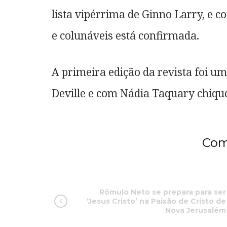
lista vipérrima de Ginno Larry, e c
e colunáveis está confirmada.
A primeira edição da revista foi u
Deville e com Nádia Taquary chiqu
Com
Rômulo Neto se prepara para ser
‘Jesus Cristo’ na Paixão de Cristo de
Nova Jerusalém