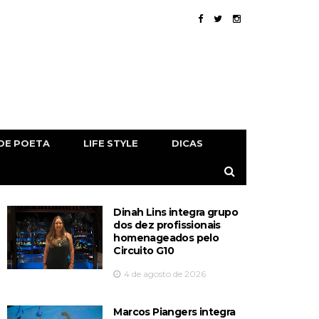
DE POETA
LIFE STYLE
DICAS
Dinah Lins integra grupo
dos dez profissionais
homenageados pelo
Circuito G10
4 de agosto de 2026
Marcos Piangers integra