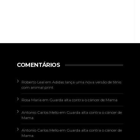
COMENTÁRIOS
Roberto Leal
em
Adidas lança uma nova versão de tênis
com animal print
Rosa Maria
em
Guarda alta contra o câncer de Mama
Antonio Carlos Mello
em
Guarda alta contra o câncer de
Mama
Antonio Carlos Mello
em
Guarda alta contra o câncer de
Mama