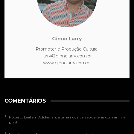
Ginno Larry
Promoter e Produção Cultural
larry@ginnolarry.com.br
www.ginnolarry.com.br
COMENTÁRIOS
Roberto Leal
em
Adidas lança uma nova versão de tênis com animal
print