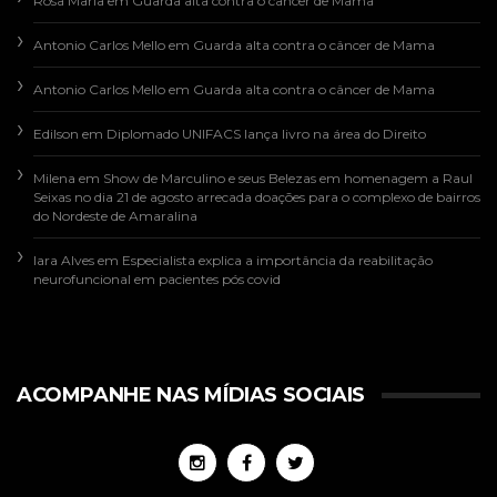
Rosa Maria
em
Guarda alta contra o câncer de Mama
Antonio Carlos Mello
em
Guarda alta contra o câncer de Mama
Antonio Carlos Mello
em
Guarda alta contra o câncer de Mama
Edilson
em
Diplomado UNIFACS lança livro na área do Direito
Milena
em
Show de Marculino e seus Belezas em homenagem a Raul
Seixas no dia 21 de agosto arrecada doações para o complexo de bairros
do Nordeste de Amaralina
Iara Alves
em
Especialista explica a importância da reabilitação
neurofuncional em pacientes pós covid
ACOMPANHE NAS MÍDIAS SOCIAIS