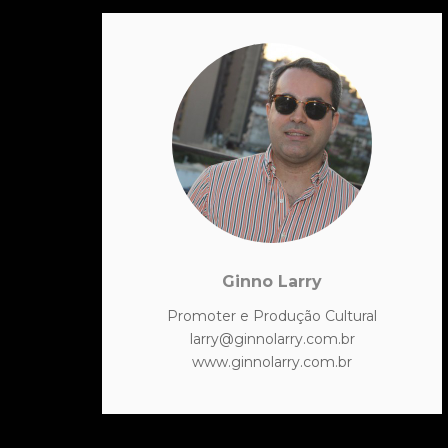
Ginno Larry
Promoter e Produção Cultural
larry@ginnolarry.com.br
www.ginnolarry.com.br