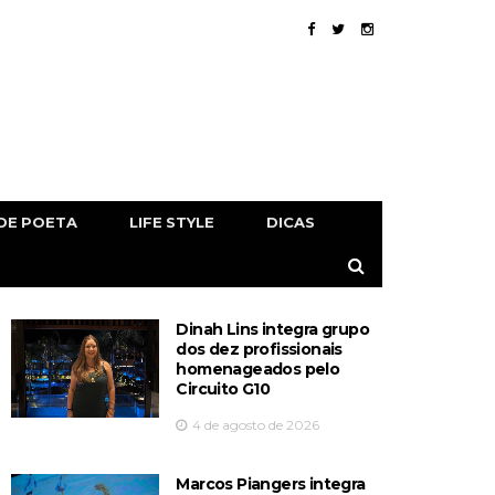
DE POETA
LIFE STYLE
DICAS
Dinah Lins integra grupo
dos dez profissionais
homenageados pelo
Circuito G10
4 de agosto de 2026
Marcos Piangers integra