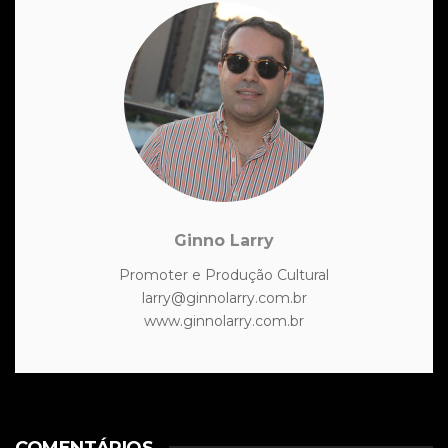
Ginno Larry
Promoter e Produção Cultural
larry@ginnolarry.com.br
www.ginnolarry.com.br
COMENTÁRIOS