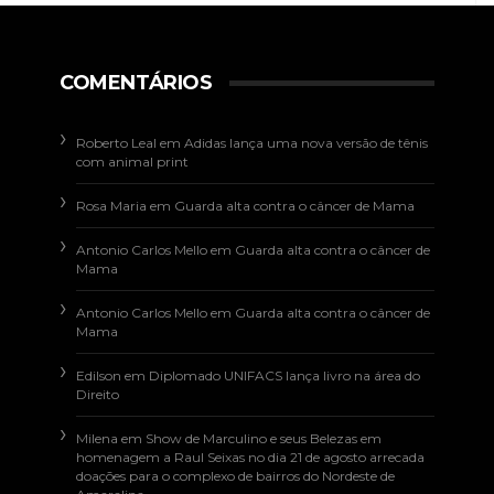
COMENTÁRIOS
Roberto Leal
em
Adidas lança uma nova versão de tênis
com animal print
Rosa Maria
em
Guarda alta contra o câncer de Mama
Antonio Carlos Mello
em
Guarda alta contra o câncer de
Mama
Antonio Carlos Mello
em
Guarda alta contra o câncer de
Mama
Edilson
em
Diplomado UNIFACS lança livro na área do
Direito
Milena
em
Show de Marculino e seus Belezas em
homenagem a Raul Seixas no dia 21 de agosto arrecada
doações para o complexo de bairros do Nordeste de