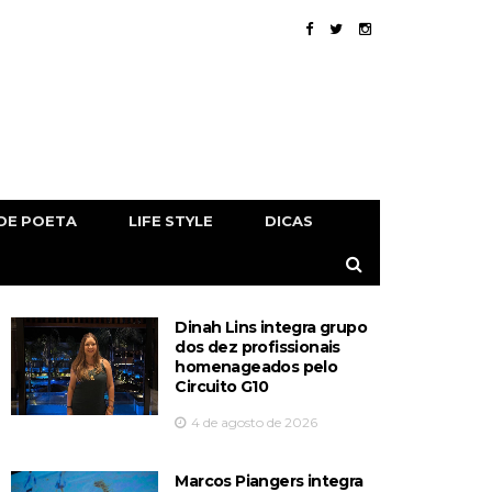
DE POETA
LIFE STYLE
DICAS
Dinah Lins integra grupo
dos dez profissionais
homenageados pelo
Circuito G10
4 de agosto de 2026
Marcos Piangers integra