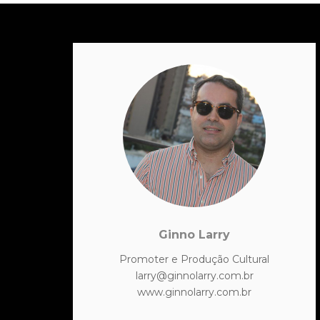
Ginno Larry
Promoter e Produção Cultural
larry@ginnolarry.com.br
www.ginnolarry.com.br