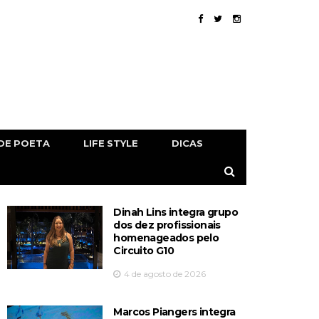
DE POETA
LIFE STYLE
DICAS
Dinah Lins integra grupo
dos dez profissionais
homenageados pelo
Circuito G10
4 de agosto de 2026
Marcos Piangers integra