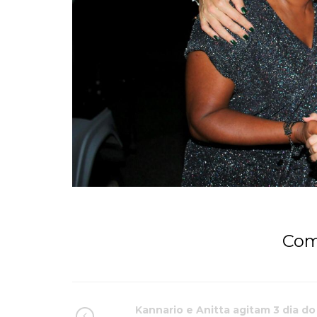
Com
Kannario e Anitta agitam 3 dia do