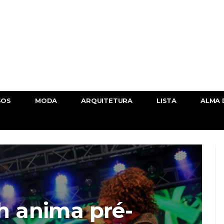
SOS
MODA
ARQUITETURA
LISTA
ALMA 
h anima pré-