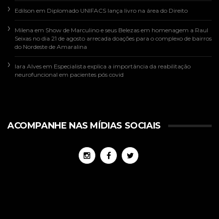
Edilson
em
Diplomado UNIFACS lança livro na área do Direito
Milena
em
Show de Marculino e seus Belezas em homenagem a Raul
Seixas no dia 21 de agosto arrecada doações para o complexo de bairros
do Nordeste de Amaralina
Iara Alves
em
Especialista explica a importância da reabilitação
neurofuncional em pacientes pós covid
ACOMPANHE NAS MÍDIAS SOCIAIS