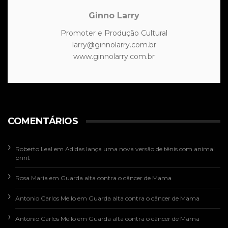
Ginno Larry
Promoter e Produção Cultural
larry@ginnolarry.com.br
www.ginnolarry.com.br
COMENTÁRIOS
Roberto Leal
em
Adidas lança uma nova versão de tênis com animal
print
Rosa Maria
em
Guarda alta contra o câncer de Mama
Antonio Carlos Mello
em
Guarda alta contra o câncer de Mama
Antonio Carlos Mello
em
Guarda alta contra o câncer de Mama