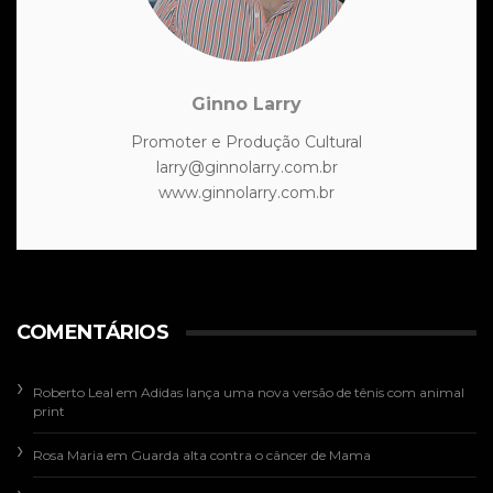
Ginno Larry
Promoter e Produção Cultural
larry@ginnolarry.com.br
www.ginnolarry.com.br
COMENTÁRIOS
Roberto Leal
em
Adidas lança uma nova versão de tênis com animal
print
Rosa Maria
em
Guarda alta contra o câncer de Mama