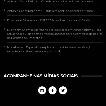
Antonio Carlos Mello
em
Guarda alta contra o câncer de Mama
Antonio Carlos Mello
em
Guarda alta contra o câncer de Mama
Edilson
em
Diplomado UNIFACS lança livro na área do Direito
Milena
em
Show de Marculino e seus Belezas em homenagem a Raul
Seixas no dia 21 de agosto arrecada doações para o complexo de bairros
do Nordeste de Amaralina
Iara Alves
em
Especialista explica a importância da reabilitação
neurofuncional em pacientes pós covid
ACOMPANHE NAS MÍDIAS SOCIAIS