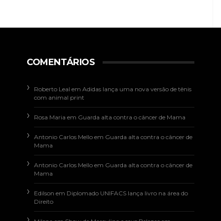
COMENTÁRIOS
Roberto Leal
em
Adidas lança uma nova versão de tênis
com animal print
Rosa Maria
em
Guarda alta contra o câncer de Mama
Antonio Carlos Mello
em
Guarda alta contra o câncer de
Mama
Antonio Carlos Mello
em
Guarda alta contra o câncer de
Mama
Edilson
em
Diplomado UNIFACS lança livro na área do
Direito