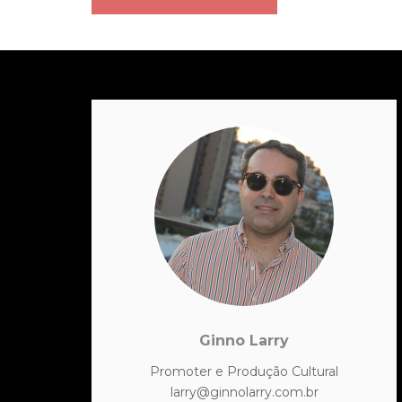
Ginno Larry
Promoter e Produção Cultural
larry@ginnolarry.com.br