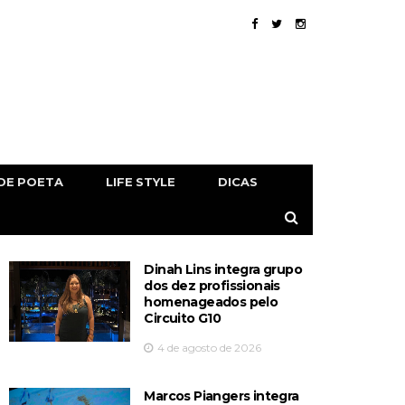
DE POETA
LIFE STYLE
DICAS
Dinah Lins integra grupo
dos dez profissionais
homenageados pelo
Circuito G10
4 de agosto de 2026
Marcos Piangers integra