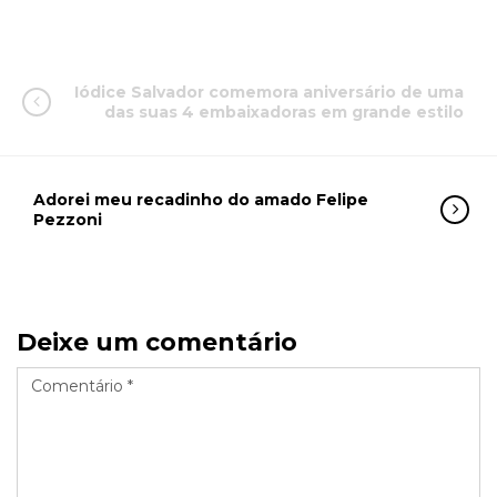
Iódice Salvador comemora aniversário de uma
das suas 4 embaixadoras em grande estilo
Adorei meu recadinho do amado Felipe
Pezzoni
Deixe um comentário