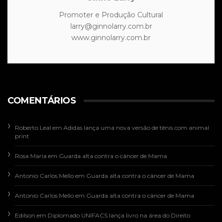
Promoter e Produção Cultural
larry@ginnolarry.com.br
www.ginnolarry.com.br
COMENTÁRIOS
Roberto Leal
em
Adidas lança uma nova versão de tênis com animal
print
Rosa Maria
em
Guarda alta contra o câncer de Mama
Antonio Carlos Mello
em
Guarda alta contra o câncer de Mama
Antonio Carlos Mello
em
Guarda alta contra o câncer de Mama
Edilson
em
Diplomado UNIFACS lança livro na área do Direito