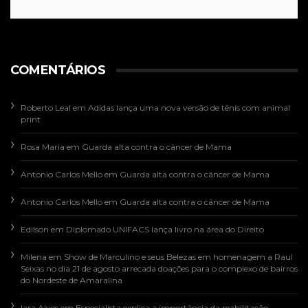
COMENTÁRIOS
Roberto Leal
em
Adidas lança uma nova versão de tênis com animal
print
Rosa Maria
em
Guarda alta contra o câncer de Mama
Antonio Carlos Mello
em
Guarda alta contra o câncer de Mama
Antonio Carlos Mello
em
Guarda alta contra o câncer de Mama
Edilson
em
Diplomado UNIFACS lança livro na área do Direito
Milena
em
Show de Marculino e seus Belezas em homenagem a Raul
Seixas no dia 21 de agosto arrecada doações para o complexo de bairros
do Nordeste de Amaralina
Iara Alves
em
Especialista explica a importância da reabilitação