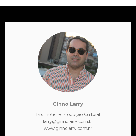
Ginno Larry
Promoter e Produção Cultural
larry@ginnolarry.com.br
www.ginnolarry.com.br