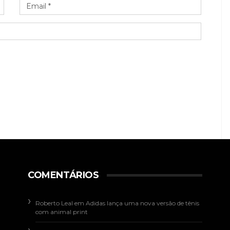
COMENTÁRIOS
Roberto Leal
em
Adidas lança uma nova versão de tênis
com animal print