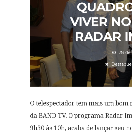
QUADRO
VIVER N
RADAR I
28 de
Destaque
O telespectador tem mais um bom m
da BAND TV. O programa Radar Imob
9h30 às 10h, acaba de lançar seu no