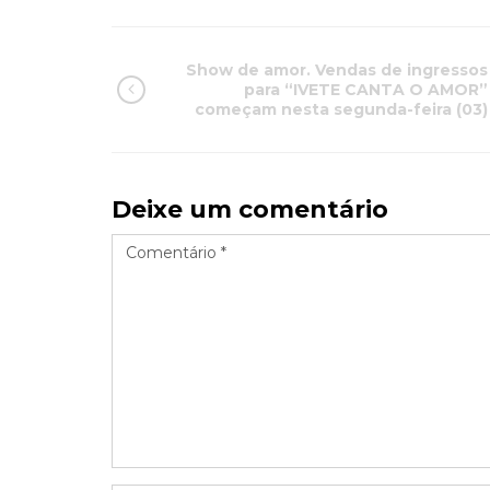
Show de amor. Vendas de ingressos
para “IVETE CANTA O AMOR”
começam nesta segunda-feira (03)
Deixe um comentário