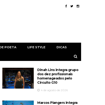
DE POETA
LIFE STYLE
DICAS
Dinah Lins integra grupo
dos dez profissionais
homenageados pelo
Circuito G10
4 de agosto de 2026
Marcos Piangers integra